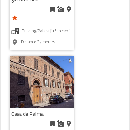
bookmark
add_a_photo
place
star
Building/Palace [15th cen.]
Distance 37 meters
room
Casa de Palma
bookmark
add_a_photo
place