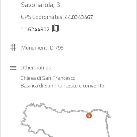
Savonarola, 3
GPS Coordinates:
44.8343467
map
11.6244902
#
Monument ID 795
Other names
list
Chiesa di San Francesco
Basilica di San Francesco e convento