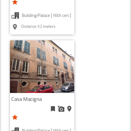
star
Building/Palace [16th cen.]
Distance 52 meters
room
Casa Macigna
bookmark
add_a_photo
place
star
Building/Palace [16th cen.]