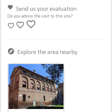
Send us your evaluation
favorite
Do you advice the visit to this site?
favorite_border
favorite_border
favorite_border
Explore the area nearby
explore