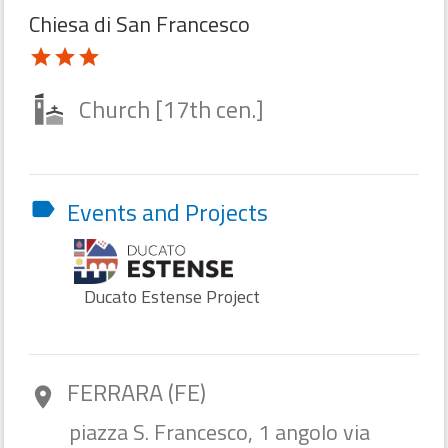
Chiesa di San Francesco
star
star
star
Church [17th cen.]
Events and Projects
label
Ducato Estense Project
FERRARA (FE)
room
piazza S. Francesco, 1 angolo via