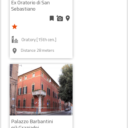
Ex Oratorio di San
Sebastiano
bookmark
add_a_photo
place
star
Oratory [15th cen.]
Distance 28 meters
room
Palazzo Barbantini
già Graziadei