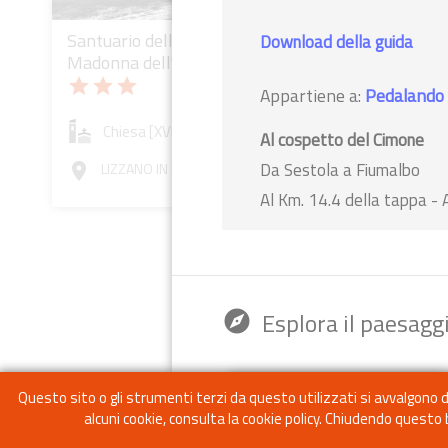
Santuario della
bookmark
add_a_photo
place
Download della guida
Madonna dell'Acero
Pieve d
star
star
star
Appartiene a:
Pedalando 
Battist
star
star
st
Chiesa [XVI sec.]
Al cospetto del Cimone
Chie
Da Sestola a Fiumalbo
LIZZANO IN BELVEDERE (BO)
room
Al Km. 14.4 della tappa - 
Ren
room
(MO)
Esplora il paesagg
explore
Questo sito o gli strumenti terzi da questo utilizzati si avvalgono di 
alcuni cookie, consulta la cookie policy. Chiudendo questo