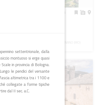
Zona del Castello di
bookmark
add_a_photo
place
Montecuccolo
star
star
star
Paesaggio
PAVULLO NEL FRIGNANO (MO)
room
pennino settentrionale, dalla
assiccio montuoso si erge quasi
 Scale in provincia di Bologna.
Lungo le pendici del versante
fascia altimetrica tra i 1100 e
rché collegate a forme tipiche
re dal II sec. a.C.