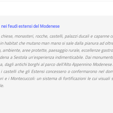
o di
bookmark
add_a_photo
place
olo
Chiesa di San Michele
ar
bo
Arcangelo
: nei feudi estensi del Modenese
star
star
star
sa [XIII sec.]
hiese, monasteri, rocche, castelli, palazzi ducali e capanne cel
olo, loc. Montovolo -
 in habitat che mutano man mano si sale dalla pianura ad oltre
Chiesa [XVI sec.]
 MORANDI (BO)
a, ambiente, aree protette, paesaggio rurale, eccellenze gastr
Rocca Pitigliana - GAGGIO
room
odena a Sestola un’esperienza indimenticabile. Dai monumenti
uso in un itinerario
MONTANO (BO)
na, dagli antichi borghi al parco dell’Alto Appennino Modenese
e i castelli che gli Estensi concessero o confermarono nel dom
ri e i Montecuccoli: un sistema di fortificazioni le cui visuali
le.