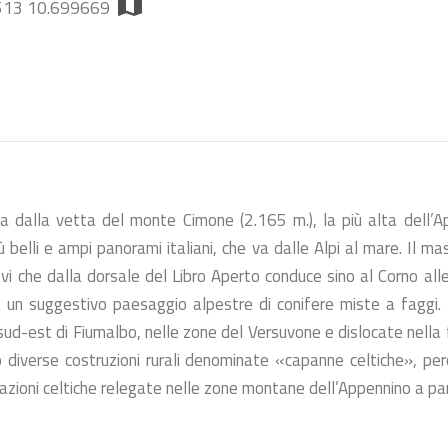
map
3513 10.699669
Tagliole e dei Laghi
Santo, Baccio e
cascate e
bookmark
add_a_photo
place
Turchino
i San
star
star
star
oro di Labante
ar
Paesaggio
sa [XVII sec.]
PIEVEPELAGO (MO)
room
nte - CASTEL D`AIANO (BO)
a dalla vetta del monte Cimone (2.165 m.), la più alta dell’Ap
 belli e ampi panorami italiani, che va dalle Alpi al mare. Il m
ievi che dalla dorsale del Libro Aperto conduce sino al Corno alle
a un suggestivo paesaggio alpestre di conifere miste a faggi. 
sud-est di Fiumalbo, nelle zone del Versuvone e dislocate nella 
o diverse costruzioni rurali denominate «capanne celtiche», pe
azioni celtiche relegate nelle zone montane dell’Appennino a parti