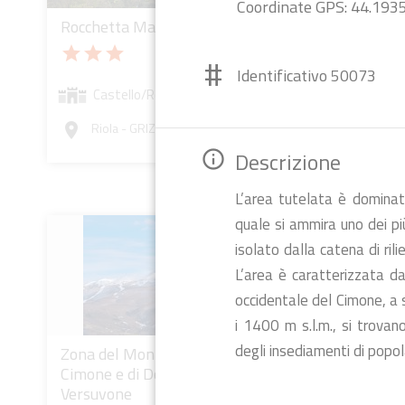
Coordinate GPS: 44.19
Rocchetta Mattei
bookmark
add_a_photo
place
Chiesa, 
star
star
star
#
grotte d
Identificativo 50073
Cristof
Castello/Rocca [XIX sec.]
star
star
st
Riola - GRIZZANA MORANDI (BO)
room
Chie
Descrizione
info_outline
Laba
room
L’area tutelata è dominat
quale si ammira uno dei più
isolato dalla catena di ril
L’area è caratterizzata d
occidentale del Cimone, a 
i 1400 m s.l.m., si trovan
degli insediamenti di popol
Zona del Monte
bookmark
add_a_photo
place
Cimone e di Doccia e
Versuvone