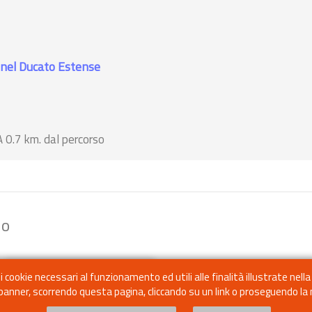
i San Giovanni
bookmark
add_a_photo
place
Ponte della Fola
bo
nel Ducato Estense
a
star
star
star
ar
Ponte [XVIII sec.]
sa [XII sec.]
PIEVEPELAGO (MO)
room
A 0.7 km. dal percorso
no - PAVULLO NEL FRIGNANO
io
cookie necessari al funzionamento ed utili alle finalità illustrate nella
 banner, scorrendo questa pagina, cliccando su un link o proseguendo la n