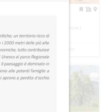
Castello di Sestola
bookmark
add_a_photo
place
star
star
star
okmark
add_a_photo
place
Castello/Rocca [XVI sec.]
tiche; un territorio ricco di
SESTOLA (MO)
room
 i 2000 metri delle più alte
flag
Incluso in un itinerario
onomiche, tutto contribuisce
 Unesco al parco Regionale
. Il paesaggio è dominato in
inio alle potenti famiglie a
 si aprono a perdita d’occhio