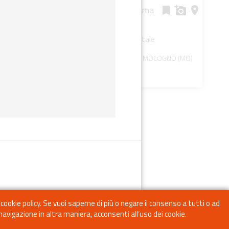
Pero selvatico di Lama
bookmark
add_a_photo
place
Mocogno
Albero monumentale
okmark
add_a_photo
place
La Santona - LAMA MOCOGNO (MO)
room
- LAMA MOCOGNO (MO)
 cookie policy. Se vuoi saperne di più o negare il consenso a tutti o ad
avigazione in altra maniera, acconsenti all’uso dei cookie.