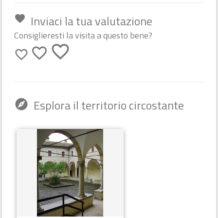
Inviaci la tua valutazione
favorite
Consiglieresti la visita a questo bene?
favorite_border
favorite_border
favorite_border
Esplora il territorio circostante
explore