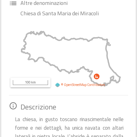
Altre denominazioni
list
Chiesa di Santa Maria dei Miracoli
100 km
©
OpenStreetMap
Contributors
Descrizione
info_outline
La chiesa, in gusto toscano rinascimentale nelle
forme e nei dettagli, ha unica navata con altari
laterali in pietra locale. L’abside è separato dalla