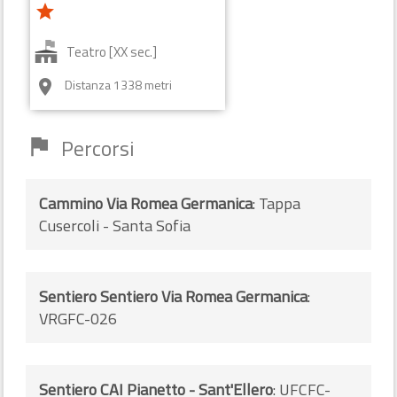
star
Teatro [XX sec.]
Distanza 1338 metri
room
Percorsi
flag
Cammino Via Romea Germanica
: Tappa
Cusercoli - Santa Sofia
Sentiero Sentiero Via Romea Germanica
:
VRGFC-026
Sentiero CAI Pianetto - Sant'Ellero
: UFCFC-