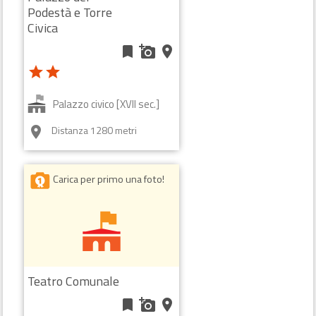
Podestà e Torre
Civica
bookmark
add_a_photo
place
star
star
Palazzo civico [XVII sec.]
Distanza 1280 metri
room
Carica per primo una foto!
Teatro Comunale
bookmark
add_a_photo
place