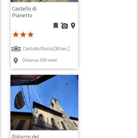
Castello di
Pianetto
bookmark
add_a_photo
place
star
star
star
Castello/Rocca [XII sec.]
Distanza 299 metri
room
Palazzo del