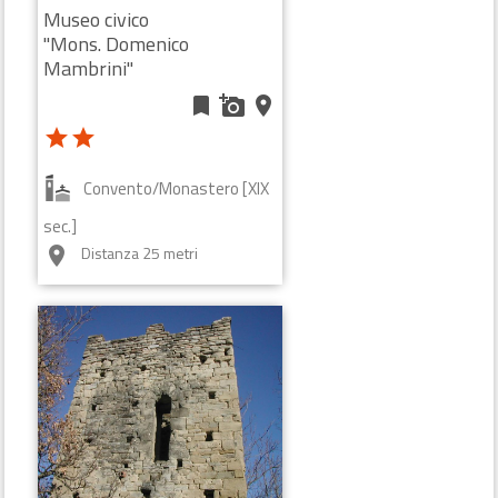
Museo civico
"Mons. Domenico
Mambrini"
bookmark
add_a_photo
place
star
star
Convento/Monastero [XIX
sec.]
Distanza 25 metri
room