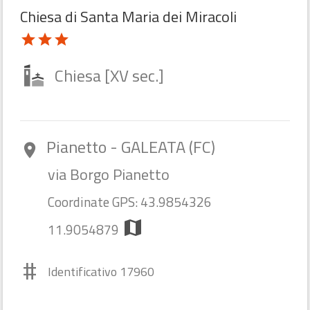
Chiesa di Santa Maria dei Miracoli
star
star
star
Chiesa [XV sec.]
Pianetto - GALEATA (FC)
room
via Borgo Pianetto
Coordinate GPS: 43.9854326
map
11.9054879
#
Identificativo 17960