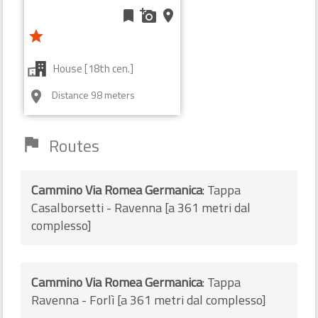
bookmark
add_a_photo
place
star
House [18th cen.]
Distance 98 meters
room
Routes
flag
Cammino Via Romea Germanica
: Tappa
Casalborsetti - Ravenna [a 361 metri dal
complesso]
Cammino Via Romea Germanica
: Tappa
Ravenna - Forlì [a 361 metri dal complesso]