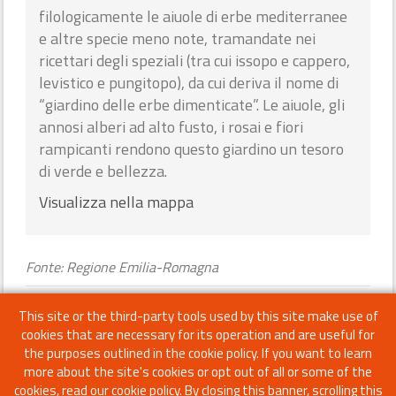
filologicamente le aiuole di erbe mediterranee
e altre specie meno note, tramandate nei
ricettari degli speziali (tra cui issopo e cappero,
levistico e pungitopo), da cui deriva il nome di
“giardino delle erbe dimenticate”. Le aiuole, gli
annosi alberi ad alto fusto, i rosai e fiori
rampicanti rendono questo giardino un tesoro
di verde e bellezza.
Visualizza nella mappa
Fonte: Regione Emilia-Romagna
Technical information
assignment
This site or the third-party tools used by this site make use of
cookies that are necessary for its operation and are useful for
WebGIS CODE 039014_AG
the purposes outlined in the cookie policy. If you want to learn
Protection type Law/Ope legis
more about the site's cookies or opt out of all or some of the
Last update 2024-09-16
cookies, read our cookie policy. By closing this banner, scrolling this