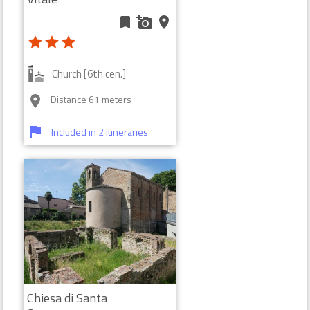
bookmark
add_a_photo
place
star
star
star
Church [6th cen.]
Distance 61 meters
room
flag
Included in 2 itineraries
Chiesa di Santa