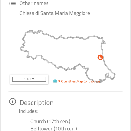
Other names
list
Chiesa di Santa Maria Maggiore
100 km
©
OpenStreetMap
Contributors
Description
info_outline
Includes:
Church (17th cen.)
Belltower (10th cen.)