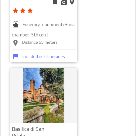
bookmark
add_a_photo
place
star
star
star
Funerary monument/Burial
chamber [5th cen.]
Distance 55 meters
room
flag
Included in 2 itineraries
Basilica di San
Vitale