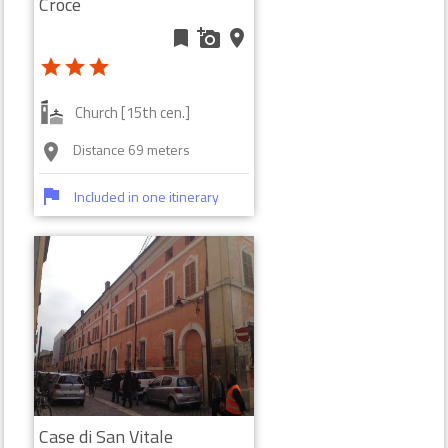
Croce
bookmark
add_a_photo
place
star
star
star
Church [15th cen.]
Distance 69 meters
room
flag
Included in one itinerary
Case di San Vitale