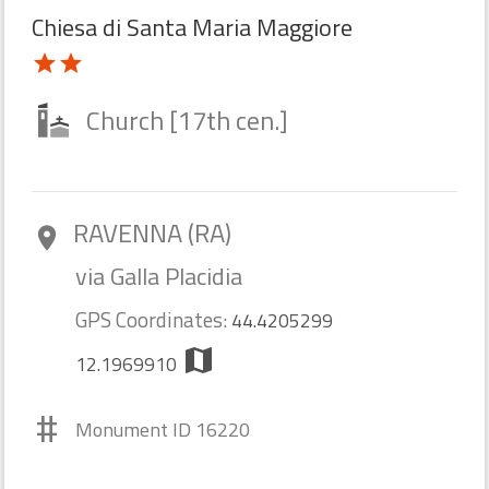
Chiesa di Santa Maria Maggiore
star
star
Church [17th cen.]
RAVENNA (RA)
room
via Galla Placidia
GPS Coordinates:
44.4205299
map
12.1969910
#
Monument ID 16220