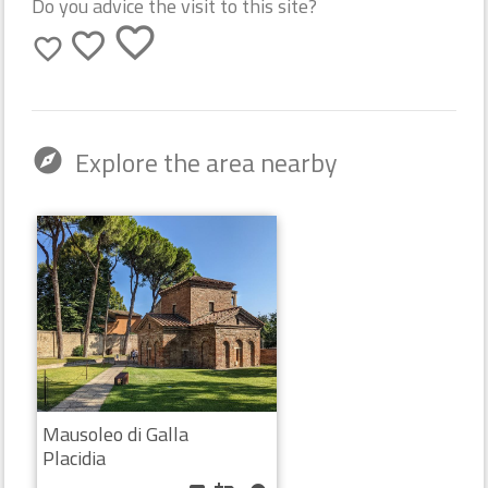
Do you advice the visit to this site?
favorite_border
favorite_border
favorite_border
Explore the area nearby
explore
Mausoleo di Galla
Placidia