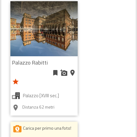
Palazzo Rabitti
bookmark
add_a_photo
place
star
Palazzo [XVIII sec.]
Distanza 62 metri
room
Carica per primo una foto!