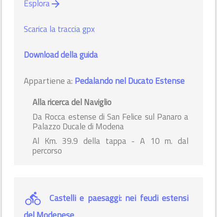
Esplora
arrow_forward
Scarica la traccia gpx
Download della guida
Appartiene a:
Pedalando nel Ducato Estense
Alla ricerca del Naviglio
Da Rocca estense di San Felice sul Panaro a
Palazzo Ducale di Modena
Al Km. 39.9 della tappa - A 10 m. dal
percorso
Castelli e paesaggi: nei feudi estensi
del Modenese