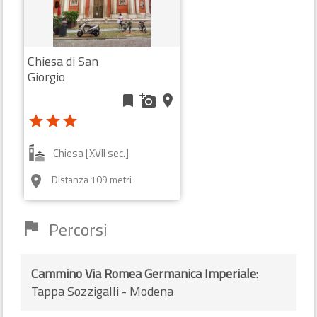
Chiesa di San
Giorgio
bookmark
add_a_photo
place
star
star
star
Chiesa [XVII sec.]
Distanza 109 metri
room
Percorsi
flag
Cammino Via Romea Germanica Imperiale
:
Tappa Sozzigalli - Modena