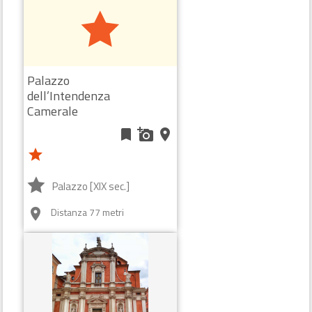
Palazzo
dell’Intendenza
Camerale
bookmark
add_a_photo
place
star
Palazzo [XIX sec.]
Distanza 77 metri
room