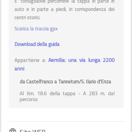
E' consigliabile percorrere la tappa in parte in
auto e in parte a piedi, in corrispondenza dei
centri storici.
Scarica la traccia gpx
Download della guida
Appartiene a:
Aemilia: una via lunga 2200
anni
da Castelfranco a Tannetum/S. Ilario d'Enza
Al Km. 18.6 della tappa - A 283 m. dal
percorso
language