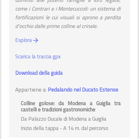
dominio alle potenti famiglie a loro legate,
come i Contrari e i Montecuccoli: un sistema di
fortificazioni le cui visuali si aprono a perdita
d’occhio dalle prime colline al crinale.
Esplora
arrow_forward
Scarica la traccia gpx
Download della guida
Appartiene a:
Pedalando nel Ducato Estense
Colline golose: da Modena a Guiglia tra
castelli e tradizioni gastronomiche
Da Palazzo Ducale di Modena a Guiglia
Inizio della tappa - A 14 m. dal percorso