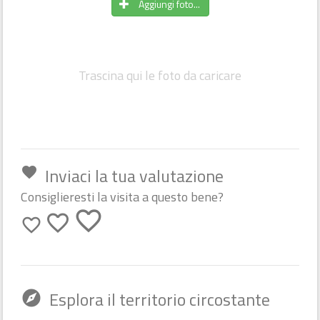
Aggiungi foto...
Trascina qui le foto da caricare
Inviaci la tua valutazione
favorite
Consiglieresti la visita a questo bene?
favorite_border
favorite_border
favorite_border
Esplora il territorio circostante
explore