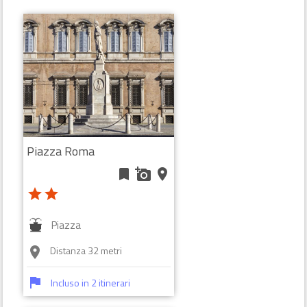
Piazza Roma
bookmark
add_a_photo
place
star
star
Piazza
Distanza 32 metri
room
flag
Incluso in 2 itinerari