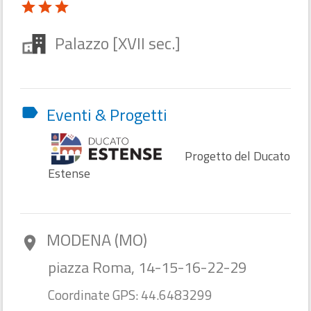
star
star
star
Palazzo [XVII sec.]
Eventi & Progetti
label
Progetto del Ducato
Estense
MODENA (MO)
room
piazza Roma, 14-15-16-22-29
Coordinate GPS: 44.6483299