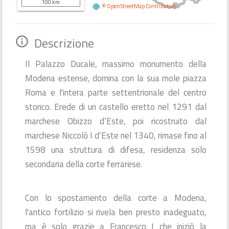
100 km
©
OpenStreetMap
Contributors
Descrizione
info_outline
Il Palazzo Ducale, massimo monumento della
Modena estense, domina con la sua mole piazza
Roma e l'intera parte settentrionale del centro
storico. Erede di un castello eretto nel 1291 dal
marchese Obizzo d’Este, poi ricostruito dal
marchese Niccolò I d’Este nel 1340, rimase fino al
1598 una struttura di difesa, residenza solo
secondaria della corte ferrarese.
Con lo spostamento della corte a Modena,
l'antico fortilizio si rivela ben presto inadeguato,
ma è solo grazie a Francesco I che iniziò la