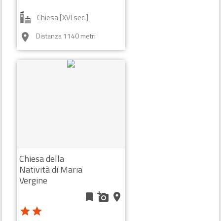
Chiesa [XVI sec.]
Distanza 1140 metri
room
Chiesa della
Natività di Maria
Vergine
bookmark
add_a_photo
place
star
star