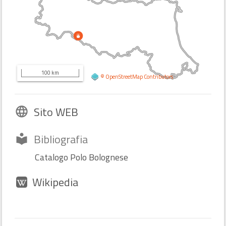
100 km
©
OpenStreetMap
Contributors
Sito WEB
language
Bibliografia
local_library
Catalogo Polo Bolognese
Wikipedia