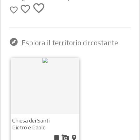
favorite_border
favorite_border
favorite_border
Esplora il territorio circostante
explore
Chiesa dei Santi
Pietro e Paolo
bookmark
add_a_photo
place