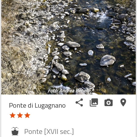
Foto: Andrea Benelli
share
photo_library
camera_enhance
place
Ponte di Lugagnano
star
star
star
Ponte [XVII sec.]