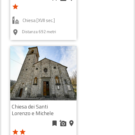
star
Chiesa [XVII sec.]
Distanza 692 metri
room
Chiesa dei Santi
Lorenzo e Michele
bookmark
add_a_photo
place
star
star