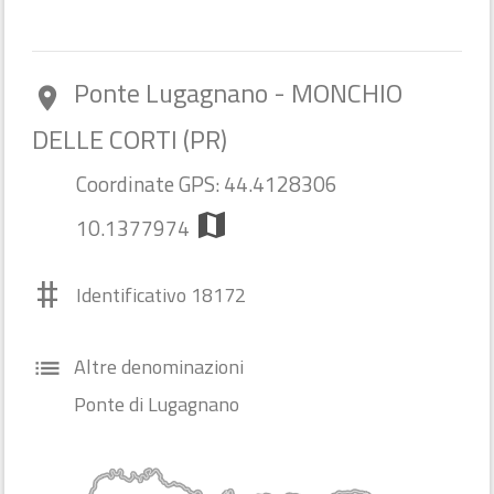
Ponte Lugagnano - MONCHIO
room
DELLE CORTI (PR)
Coordinate GPS: 44.4128306
map
10.1377974
#
Identificativo 18172
Altre denominazioni
list
Ponte di Lugagnano